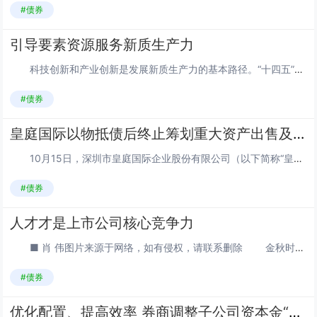
#债券
引导要素资源服务新质生产力
科技创新和产业创新是发展新质生产力的基本路径。“十四五”期间，我国资本市场持续深化发行上市、并购重组、股权激励等领域改革，优化制度和产品供给，引导各类要素资源加快向创新领域集聚，为支持科技创新和产业转型升级提供了重要支撑。图片来源于网络...
#债券
皇庭国际以物抵债后终止筹划重大资产出售及债务重组
10月15日，深圳市皇庭国际企业股份有限公司（以下简称“皇庭国际”）发布关于终止筹划重大资产出售及债务重组事项的公告。图片来源于网络，如有侵权，请联系删除 公告显示，皇庭国际与各方就上述交易的可行性、交易方案的核心条款等进行了多次...
#债券
人才才是上市公司核心竞争力
■ 肖 伟图片来源于网络，如有侵权，请联系删除 金秋时节，上市公司2025年秋季招聘大幕渐启。与往年不同的是，今年招聘季，越来越多的企业正打破地域限制、储备战略人才、拥抱智能化变革、完善人才管理体系，将人力资源转化为核心竞争力，为...
#债券
优化配置、提高效率 券商调整子公司资本金“有增有减”