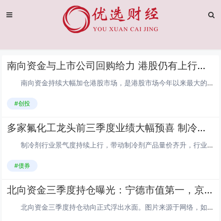
南向资金与上市公司回购给力 港股仍有上行空间
南向资金持续大幅加仓港股市场，是港股市场今年以来最大的增量资金来源。Wind数据显示，截至11月4日，今年以来南向资金累计净流入超1.27万亿港元，创年度净流入额历史新高。截至11月3日，今年以来港股上市公司合计回购金额超1460亿港元...
#创投
多家氟化工龙头前三季度业绩大幅预喜 制冷剂高景气度年内有望延续
制冷剂行业景气度持续上行，带动制冷剂产品量价齐升，行业龙头今年三季度业绩有望再度爆发。图片来源于网络，如有侵权，请联系删除 近期，三美股份、永和股份、东阳光等氟化工上市公司相继披露今年前三季度业绩预增公告，相关公司归母净利润同比预...
#债券
北向资金三季度持仓曝光：宁德市值第一，京东方A获增持股数最多
北向资金三季度持仓动向正式浮出水面。图片来源于网络，如有侵权，请联系删除 10月15日，沪深港通信息披露机制调整后的三季度数据公布。Wind数据显示，截至今年三季度末，北向资金持有A股数量环比减少153.09亿股。不过，得益于三季...