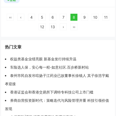
‹‹
‹
4
5
6
7
8
9
10
11
12
13
›
››
热门文章
权益类基金业绩亮眼 新基金发行持续升温
车险选人保，安心每一程-如意社区.百步桥新村站
泰州市民自发吊唁扬子江药业已故董事长徐镜人 其子徐浩宇戴
孝迎接
香港证监会和香港交易所下调特专科技公司上市门槛
券商自营投资新时代：策略迭代与风险管理并重 科技引领价值
发现