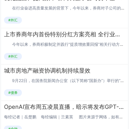
在行业奋进高质量发展的背景下，今年以来，券商对子公司的资本操作呈现出显著的分化态势，既有增资的“加法”，也有减资的“减法”。图片来源于网络，如有侵权，请联系删除 一方面，部分券商通过增资来增强子公司的资本实力，以支持其业务的扩展和...
#外汇
上市券商年内首份特别分红方案亮相 全行业积极制定并践行“提质增效重回报”相关行动方案
今年以来，券商积极制定并践行“提质增效重回报”相关行动方案，通过提升分红水平、加强市值管理、优化投资者关系管理等措施增强投资者获得感。尤其是在分红方面，今年以来，券商不仅分红频现，三季度分红也明显增多。12月13日晚间，国元证券发布业内...
#外汇
城市房地产融资协调机制持续显效
9月22日，在国务院新闻办公室（以下简称“国新办”）举行的“高质量完成‘十四五’规划”系列主题新闻发布会上，国家金融监督管理总局局长李云泽介绍，国家金融监督管理总局（以下简称“金融监管总局”）牵头建立城市房地产融资协调机制，“白名单”项...
#债券
OpenAI宣布周五凌晨直播，暗示将发布GPT-5；谷歌Gemini新增“引导式学习”工具丨全球科技早参
每经记者｜岳楚鹏 每经编辑｜兰素英 图片来源于网络，如有侵权，请联系删除 ｜2025年8月7日 星期四｜图片来源于网络，如有侵权，请联系删...
#金融