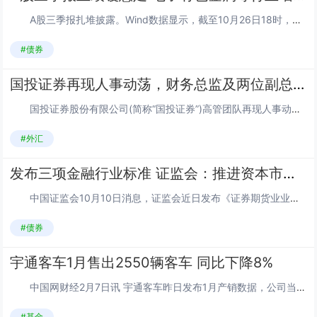
A股三季报扎堆披露。Wind数据显示，截至10月26日18时，A股共有1311家上市公司已披露三季报，773家上市公司实现归属于上市公司股东的净利润同比增长，占比约为58.96%。从行业角度看，建筑材料、钢铁、电子、有色金属、电力设备、...
#债券
国投证券再现人事动荡，财务总监及两位副总同日离职
国投证券股份有限公司(简称“国投证券”)高管团队再现人事动荡。图片来源于网络，如有侵权，请联系删除 澎湃新闻记者获悉，12月18日下午，国投证券召开了会议，杨成省辞去公司财务总监职务，刘纯亮辞去公司副总经理、董事会秘书职务，魏峰申...
#外汇
发布三项金融行业标准 证监会：推进资本市场信息化数字化建设
中国证监会10月10日消息，证监会近日发布《证券期货业业务域数据元规范 第4部分：证券交易所》《证券期货业业务域数据元规范 第5部分：企业资产证券化业务》《期货公司监管数据采集规范 第2部分：资产管理业务》3项金融行业标准，自公布之日起...
#债券
宇通客车1月售出2550辆客车 同比下降8%
中国网财经2月7日讯 宇通客车昨日发布1月产销数据，公司当月共生产各类客车2560辆，同比下降14.58%，其中大型客车1175辆，同比下降39.84%；中型客车783辆，轻型客车602辆，同比增长127.17%。图片来源于网络，如有侵...
#基金