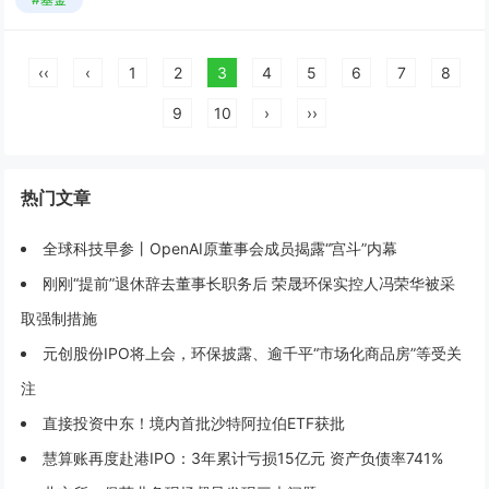
‹‹
‹
1
2
3
4
5
6
7
8
9
10
›
››
热门文章
全球科技早参丨OpenAI原董事会成员揭露“宫斗”内幕
刚刚“提前”退休辞去董事长职务后 荣晟环保实控人冯荣华被采
取强制措施
元创股份IPO将上会，环保披露、逾千平“市场化商品房”等受关
注
直接投资中东！境内首批沙特阿拉伯ETF获批
慧算账再度赴港IPO：3年累计亏损15亿元 资产负债率741%