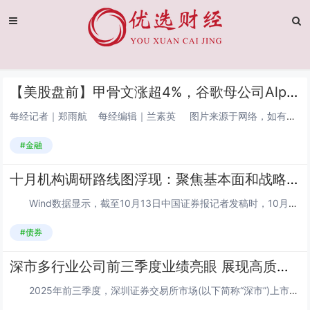
【美股盘前】甲骨文涨超4%，谷歌母公司Alphabet盘前涨超1%；特斯拉盘前涨超2%，马斯克：计划下周就AI和人形机器人召开会议；标普：预计本周美联储和加拿大央行均将降息25个基点
每经记者｜郑雨航 每经编辑｜兰素英 图片来源于网络，如有侵权，请联系删除 ① 【三大期指涨跌不一】道指期货跌0.03%、标普500指数期货...
#金融
十月机构调研路线图浮现：聚焦基本面和战略布局 内需与科技成后市配置焦点
Wind数据显示，截至10月13日中国证券报记者发稿时，10月以来机构总计调研46只个股，容百科技、惠城环保、巨力索具等个股成为机构的“宠儿”，企业的基本面与未来战略规划成为机构调研的重点。从行业分布看，机械设备、汽车、基础化工和电力设...
#债券
深市多行业公司前三季度业绩亮眼 展现高质量发展新动能
2025年前三季度，深圳证券交易所市场(以下简称“深市”)上市公司交出了一份亮眼的成绩单，营收与净利润实现同比、环比双增长，业绩稳中向好的态势愈发明显，充分彰显出中国资本市场核心板块的高质量发展活力，为宏观经济的稳定运行注入了强劲动力。...