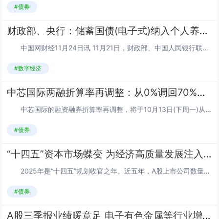
#债券
财政部、央行：储蓄国债(电子式)纳入个人养老金产品范围
中国网财经11月24日讯 11月21日，财政部、中国人民银行联合发布《关于储蓄国债(电子式)纳入个人养老金产品范围有关事宜的通知》(以下简称《通知》)，明确自2026年6月起，符合个人养老金业务开办条件的储蓄国债承销团成员，需为在本机构...
#数字经济
中芯国际两融折算率再调整：从0%调回70%，下周一起生效
中芯国际的融资融券折算率再调整，将于10月13日(下周一)从0%调回70%。图片来源于网络，如有侵权，请联系删除 10月10日，申万宏源证券有限公司、申万宏源西部证券有限公司发布的《关于融资融券可充抵保证金证券、标的证券的调整公告...
#债券
“十四五”资本市场蝶变 为经济高质量发展注入活力韧性
2025年是“十四五”规划收官之年。近五年，A股上市公司数量从4100多家增至5400多家，总市值从70万亿元迈上100万亿元，交易所市场股债融资合计达到57.5万亿元，上市公司分红回购金额合计达到10.6万亿元……资本市场实现了量质齐...
#债券
A股三季报业绩暖意足 电子有色金属等行业增长明显